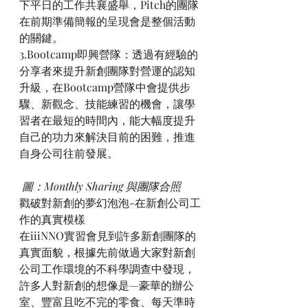
下平日的工作共襄盛舉，Pitch的團隊
在前期準備簡報的呈現會是整個活動
的關鍵。
3.Bootcamp即興營隊：透過有經驗的
分享者來提升新創團隊對營運的認知
升級，在Bootcamp營隊中會提供步
驟、新觀念、技能練習的機會，讓學
習者在最短的時間內，能大幅度提升
自己的功力來解決目前的困難，推進
自身公司往前發展。
圖：Monthly Sharing 與團隊合照
戳破對新創的夢幻泡泡-在新創公司工
作的真實模樣
在iiiNNO實習會見到許多新創團隊的
真實面貌，根據先前做過大家對新創
公司工作環境的不科學調查中發現，
許多人對新創的想像是—豪華的辦公
室、豐富且吃不完的零食、每天準時