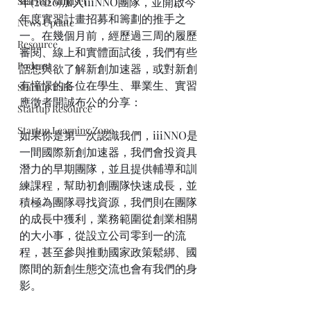
Startup Mindset
年(2020)加入iiiNNO團隊，並開啟今
年度實習計畫招募和籌劃的推手之
News Update
一。在幾個月前，經歷過三周的履歷
Resource
審閱、線上和實體面試後，我們有些
Podcast
話想與欲了解新創加速器，或對新創
有憧憬的各位在學生、畢業生、實習
Startup Talk
應徵者開誠布公的分享：
Startup Resource
Startup Learning Zone
如果你是第一次認識我們，iiiNNO是
一間國際新創加速器，我們會投資具
潛力的早期團隊，並且提供輔導和訓
練課程，幫助初創團隊快速成長，並
積極為團隊尋找資源，我們則在團隊
的成長中獲利，業務範圍從創業相關
的大小事，從設立公司零到一的流
程，甚至參與推動國家政策鬆綁、國
際間的新創生態交流也會有我們的身
影。