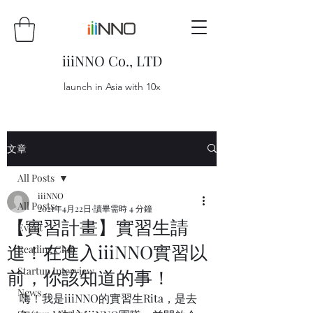
iiiNNO Co., LTD
launch in Asia with 10x
文章
All Posts
iiiNNO
All Posts
2021年4月22日
讀畢需時 4 分鐘
【實習計畫】實習生請
Event
進！在進入iiiNNO實習以
Reading Club
Startup Interview
前，你該知道的事！
News
嗨！我是iiiNNO的實習生Rita，是去