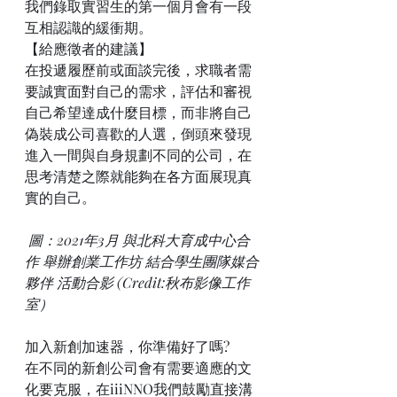
我們錄取實習生的第一個月會有一段
互相認識的緩衝期。
【給應徵者的建議】
在投遞履歷前或面談完後，求職者需
要誠實面對自己的需求，評估和審視
自己希望達成什麼目標，而非將自己
偽裝成公司喜歡的人選，倒頭來發現
進入一間與自身規劃不同的公司，在
思考清楚之際就能夠在各方面展現真
實的自己。
圖：2021年3月 與北科大育成中心合
作 舉辦創業工作坊 結合學生團隊媒合
夥伴 活動合影 (Credit:秋布影像工作
室）
加入新創加速器，你準備好了嗎?
在不同的新創公司會有需要適應的文
化要克服，在iiiNNO我們鼓勵直接溝