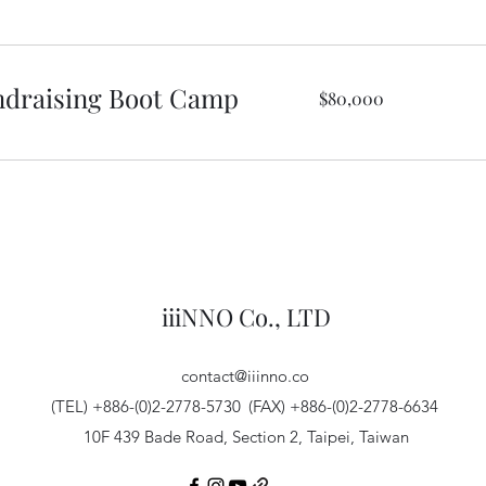
台
幣
ndraising Boot Camp
80,000
$80,000
新
台
幣
iiiNNO Co., LTD
contact@iiinno.co
(TEL) +886-(0)2-2778-5730
(FAX) +886-(0)2-2778-6634
10F 439 Bade Road, Section 2, Taipei, Taiwan