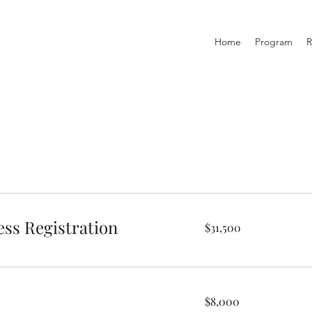
Home
Program
R
ess Registration
31,500
$31,500
新
台
幣
8,000
$8,000
新