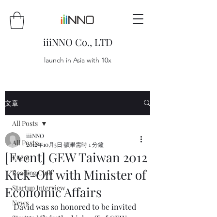
iiiNNO Co., LTD
launch in Asia with 10x
文章
All Posts
iiiNNO
All Posts
2012年10月5日
讀畢需時 1 分鐘
[Event] GEW Taiwan 2012
Event
Kick-Off with Minister of
Reading Club
Startup Interview
Economic Affairs
News
David was so honored to be invited 