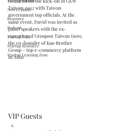
Startup Mindset
to attend on the kick-off of GEW 
Taiwan 2012 with Taiwan 
News Update
government top officials. At the 
Resource
same event, David was invited as 
Podcast
panel speakers with the ex-
executive of Groupon Taiwan (now, 
Startup Talk
the co-founder of Kuo Brother 
Startup Resource
Group – top e-commerce platform 
Startup Learning Zone
in Asia)
VIP Guests