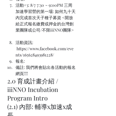
活動#3: 8/7 7:30 ~ 9:00PM 三周
加速學習營的第一場: 如何九十天
內完成首次天子種子募資 <開放
給正式報名繳費或押金的台灣創
業團隊或公司/不限iiiNNO團隊>
活動資訊: 
 https://www.facebook.com/eve
nts/165628493981228/
報名:
備註: 我們將會貼出各活動的報名
網頁!!!!
2.0 育成計畫介紹 / 
iiiNNO Incubation 
Program Intro
(2.1) 內部: 輔導x加速x成
長