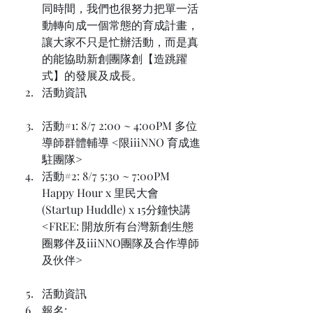
同時間，我們也很努力把單一活
動轉向成一個常態的育成計畫，
讓大家不只是忙辦活動，而是真
的能協助新創團隊創【造跳躍
式】的發展及成長。
活動資訊
活動#1: 8/7 2:00 ~ 4:00PM 多位
導師群體輔導 <限iiiNNO 育成進
駐團隊>
活動#2: 8/7 5:30 ~ 7:00PM 
Happy Hour x 里民大會 
(Startup Huddle) x 15分鐘快講 
<FREE: 開放所有台灣新創生態
圈夥伴及iiiNNO團隊及合作導師
及伙伴>
活動資訊
報名: