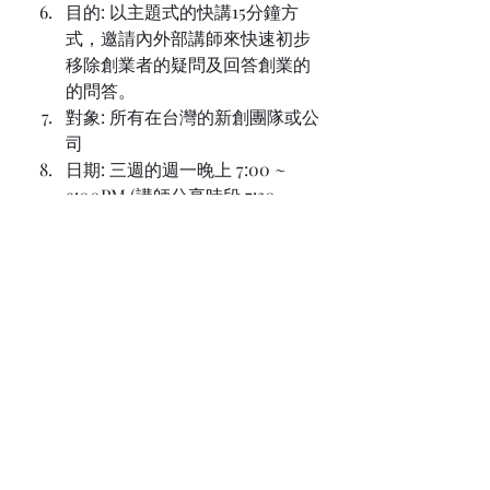
目的: 以主題式的快講15分鐘方
式，邀請內外部講師來快速初步
移除創業者的疑問及回答創業的
的問答。
對象: 所有在台灣的新創團隊或公
司
日期: 三週的週一晚上 7:00 ~ 
9:00PM (講師分享時段 7:30 ~ 
8:30 PM)
8/7   募資
8/14 青年新創貸款
8/21  政府資源申請
3.0 Ten Weeks Asia 
Market Access 
Acceleration Camp / 十
週亞洲市場拓展加速營