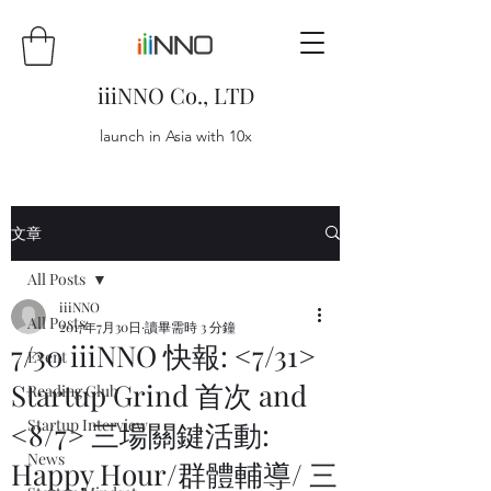
iiiNNO Co., LTD
launch in Asia with 10x
文章
All Posts
iiiNNO
All Posts
2017年7月30日
讀畢需時 3 分鐘
7/30 iiiNNO 快報: <7/31>
Event
Startup Grind 首次 and
Reading Club
Startup Interview
<8/7> 三場關鍵活動:
News
Happy Hour/群體輔導/ 三