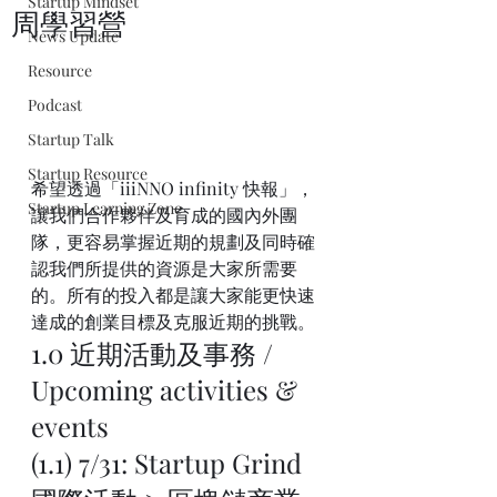
Startup Mindset
周學習營
News Update
Resource
Podcast
Startup Talk
Startup Resource
希望透過「iiiNNO infinity 快報」，
Startup Learning Zone
讓我們合作夥伴及育成的國內外團
隊，更容易掌握近期的規劃及同時確
認我們所提供的資源是大家所需要
的。所有的投入都是讓大家能更快速
達成的創業目標及克服近期的挑戰。
1.0 近期活動及事務 / 
Upcoming activities & 
events
(1.1) 7/31: Startup Grind 