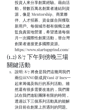
投資人來分享創業經驗。藉由活
動，替數百萬名創業者連結到資
源，像是 Mentorship、商業夥
伴、人才招募、資金媒合與獲取
新用戶。每個城市都有個獨立總
監負責當地營運，希望透過每個
月一次國際性創業活動，替台灣
創業者連接更多國際資源。
https://www.startupgrind.com/
(1.2) 8/7 下午到傍晚三場
關鍵活動
說明: 8/7 將會是我們這幾周我們
兩位iiiNNO新成員Vani & Ines一
起來籌備及執行的系列活動。雖
然還有很多需要改進的，我們嘗
試在我們進駐團隊有限的時間，
透過以下三個系列活動真的能解
決目前在創業上所遇到的問題。