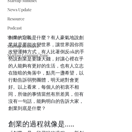
Startup Mindset
News Update
Resource
Podcast
Startup Talk
創業的定義是什麼？有人豪氣地說創
業就是要能改變世界，讓世界因你而
Startup Resource
改變運轉方式，有人比著倒反ok的手
Startup Learning Zone
勢說創業是要賺大錢，好讓心裡在乎
的人能夠有更好的生活，也有人立志
在陰暗的角落中，點亮一盞希望，以
行動告訴弱勢團體，明天絕對會更
好。以上看來，每個人的初衷不相
同，所做的事情當然有所差異，但有
沒有一句話，能夠明白的告訴大家，
創業到底是什麼？
創業的過程就像是…..