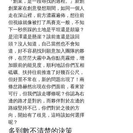
『創業，是一段尋找的過程。』新創
創業家在創意發想期間，如同一個人
走在深山裡，前方濃霧遍佈，想往前
但視線就像被打了馬賽克一般，不知
下一秒所踩的土地是平坦還是顛簸？
是沼澤還是懸崖？該前進還是該回
頭？沒人知道，自己當然也不會知
道，好不容易找到願意加入團隊的夥
伴，在茫茫大霧中為你點亮霧燈，增
加眼前的能見度，順利地話你們互相
砥礪、扶持往前推進了好幾百公尺，
但好景不常在，新的問題出現了！兩
條岔路赫然出現在你們面前，看來皆
可行，但我們該走哪條呢？你認為右
邊的路才是對的，而夥伴對於左邊的
路線堅持不已，你們對於之後的方
向，開始有了歧見，這時該如何選擇
呢？
多到數不清楚的決策