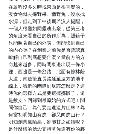
在啟程沒多久時找東西是很直覺的，
沒食物就去採野果、獵野兔，沒水找
水源，但走到了中後期若沒人提醒，
一個人很難如同靈魂出竅，從第三者
的角度來看自己的所作所為，照鏡子
只能照著自己的外表，但能映到自己
的內心嗎？在創業之前你是否曾認真
瞭解自己到底想要什麼？當前方的方
向越來越多，同時間東邊出現一條小
徑，西邊是一條岔路，北面有條林蔭
大道，南邊筆直長路延至遠方的地平
線上，我們的團隊到底該怎麼走？這
時你的選擇方式是要選擇擲骰子，還
是數支？回歸到最原始的方式吧！問
問你自己，為何要走進這片山林？為
何當初明知山有虎，卻又向虎山行？
明知創業風險高，卻能甘之如飴呢？
是什麼樣的信念支持著你還有你的夥