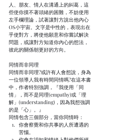
人、朋友、情人在溝通上的糾葛，這
些使你摸不著頭緒的困難，不妨使用
左手欄理論，試著讓對方說出他內心
OS小宇宙。文字是中性的，表現出在
乎使對方，將使他願意和你嘗試解決
問題，或讓對方知道你內心的想法，
彼此的關係朝更好的方向。
同情而非同理
同情而非同理?或許有人會想說，身為
一位領導人我有時間同情嗎?在這本書
中，作者特別強調，『我使用「同
情」，而不是同理(empathy)或「理
解」(understanding)，因為我想強調
的是「心」。』
同情包含三個部分，當你同情時：
你會察覺和你共事的人所遭遇的
苦惱。
你會在認知和情緒上對他們所經