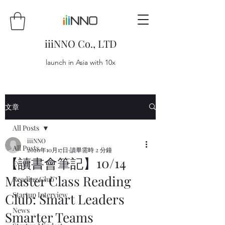
iiiNNO Co., LTD
launch in Asia with 10x
文章
All Posts
iiiNNO
All Posts
2020年10月17日
讀畢需時 2 分鐘
【讀書會筆記】10/14
Event
Master Class Reading
Reading Club
Startup Interview
Club: Smart Leaders
News
Smarter Teams