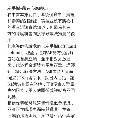
左手欄-藏在心底的OS
在中書本第43頁，幕後側寫中，寶拉
和泰德的對話裡，寶拉並沒有將心中
的潛台詞讓泰德知道，但因為其中一
方的隱瞞將會間接導致無法預測的後
果。
此處導師告訴我們〈左手欄Left hand 
column〉理論，意即AB雙方說話時
皆站在自身立場，並未把對方放進
來，此過程會讓雙方產生衝擊。講師
對此提出解決方法，A如果能將負面
(通常)OS抽換字眼，說出內心話，讓
B感受A其實在乎他，而B便會改變原
先的回答，兩人的關係或許就會不同
凡響。
相信你我都發現這個情境似曾相識，
不論正在職場中面臨與職員、主管、
下屬的溝通困境，又或是生活中與家