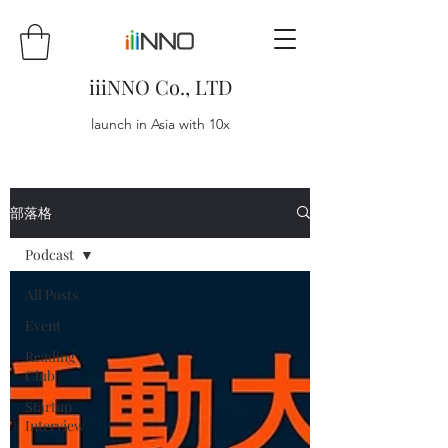
iiiNNO Co., LTD
launch in Asia with 10x
部落格
Podcast
All Posts
Event
Reading
Club
Startup
Interview