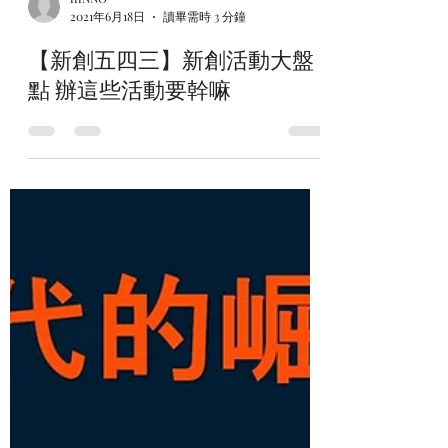
iiiNNO
2021年6月18日
讀畢需時 3 分鐘
【新創五四三】新創活動大盤
點 辦這些活動要幹嘛