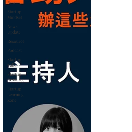
News
Startup
Mindset
News
Update
Resource
Podcast
Startup
Talk
Startup
Resource
Startup
Learning
Zone